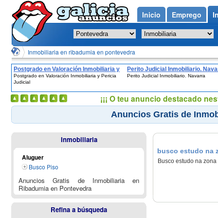
Inicio
Emprego
I
Inmobiliaria en ribadumia en pontevedra
Postgrado en Valoración Inmobiliaria y
Perito Judicial Inmobiliario. Nava
Postgrado en Valoración Inmobiliaria y Pericia
Perito Judicial Inmobiliario. Navarra
Pericia Judicial
Judicial
¡¡¡ O teu anuncio destacado nes
Anuncios Gratis de Inmob
Inmobiliaria
busco estudo na z
Aluguer
Busco estudo na zona 
Busco Piso
Anuncios Gratis de Inmobiliaria en
Ribadumia en Pontevedra
Refina a búsqueda