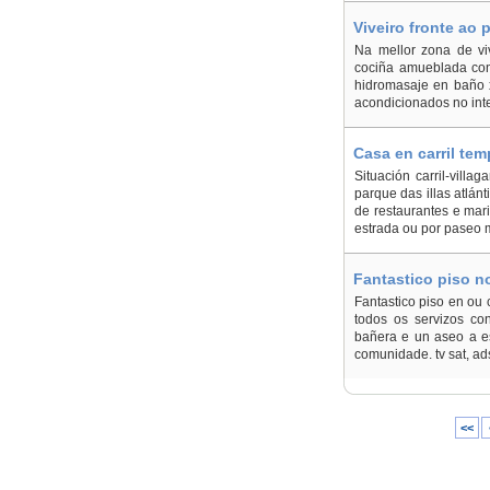
Viveiro fronte ao 
Na mellor zona de vive
cociña amueblada con
hidromasaje en baño x
acondicionados no inte
Casa en carril tem
Arousa
Situación carril-villa
parque das illas atlán
de restaurantes e mari
estrada ou por paseo m
Fantastico piso n
Fantastico piso en ou 
todos os servizos c
bañera e un aseo a es
comunidade. tv sat, ads
<<