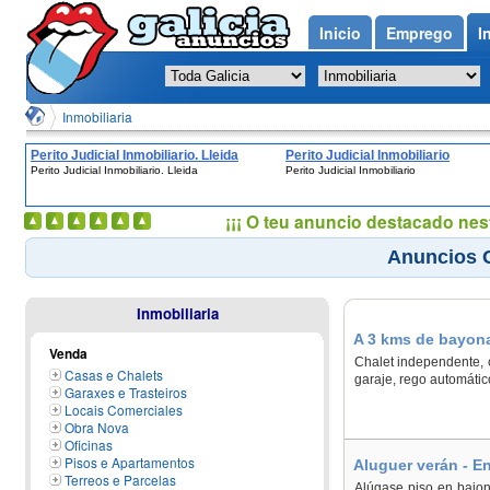
Inicio
Emprego
I
Inmobiliaria
Perito Judicial Inmobiliario. Lleida
Perito Judicial Inmobiliario
Perito Judicial Inmobiliario. Lleida
Perito Judicial Inmobiliario
¡¡¡ O teu anuncio destacado nes
Anuncios G
Inmobiliaria
A 3 kms de bayona
Venda
Chalet independente, 
Casas e Chalets
garaje, rego automátic
Garaxes e Trasteiros
Locais Comerciales
Obra Nova
Oficinas
Pisos e Apartamentos
Aluguer verán - E
Terreos e Parcelas
Alúgase piso en baion