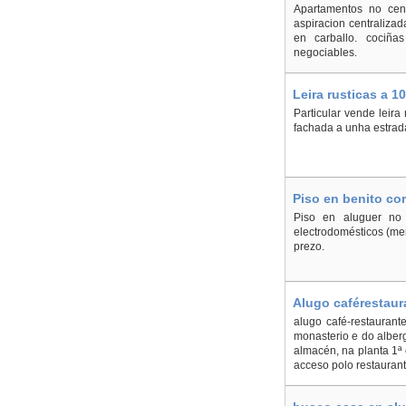
Apartamentos no cen
aspiracion centralizad
en carballo. cociña
negociables.
Leira rusticas a 1
Particular vende leir
fachada a unha estrad
Piso en benito cor
Piso en aluguer no 
electrodomésticos (me
prezo.
Alugo caférestaur
alugo café-restaurant
monasterio e do alberg
almacén, na planta 1ª
acceso polo restaurante