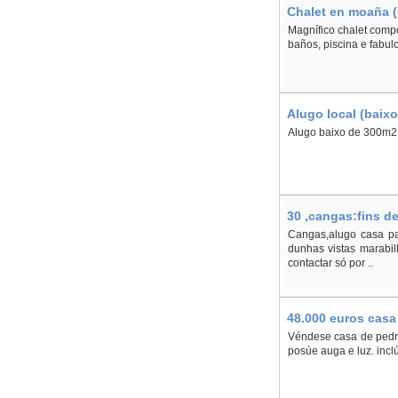
Chalet en moaña (
Magnífico chalet compo
baños, piscina e fabulo
Alugo local (baixo
Alugo baixo de 300m2, 
30 ,cangas:fins d
Cangas,alugo casa pa
dunhas vistas marabil
contactar só por ..
48.000 euros casa
Lemos
Véndese casa de pedra
posúe auga e luz. incl