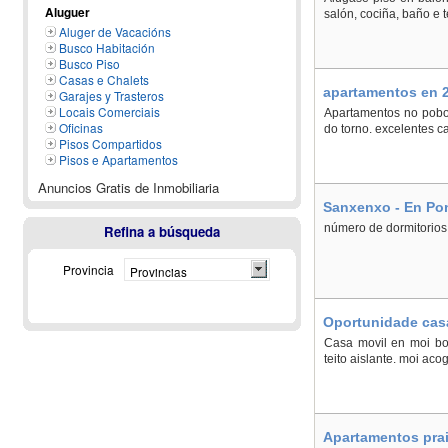
Aluguer
salón, cociña, baño e t
Aluger de Vacacións
Busco Habitación
Busco Piso
Casas e Chalets
apartamentos en 2
Garajes y Trasteros
Locais Comerciais
Apartamentos no pobo
Oficinas
do torno. excelentes c
Pisos Compartidos
Pisos e Apartamentos
Anuncios Gratis de Inmobiliaria
Sanxenxo - En Po
número de dormitorio
Refina a búsqueda
Provincia
Provincias
Oportunidade casa
Casa movil en moi bo 
teito aislante. moi ac
Apartamentos prai