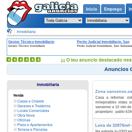
Inicio
Emprego
I
Inmobiliaria
Gestor Técnico Inmobiliario
Perito Judicial Inmobiliario. San
Gestor Técnico Inmobiliario
Perito Judicial Inmobiliario. San Sebasti
Sebastian
¡¡¡ O teu anuncio destacado nes
Anuncios G
Inmobiliaria
Zona sanxenxo.cas
Venda
Casa a reformar. vis
Casas e Chalets
inmejorables vistas s
Garaxes e Trasteiros
sanxenxo e 10 min de 
Locais Comerciales
propietario : pablo 6
Obra Nova
Oficinas
Pisos e Apartamentos
Leira de 32876m# 
Terreos e Parcelas
Na estrada lu-3303 en