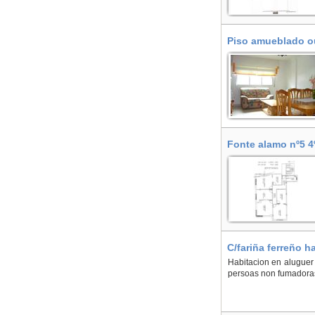
Piso amueblado ou
Fonte alamo nº5 4º
C/fariña ferreño 
Habitacion en aluguer 
persoas non fumadora