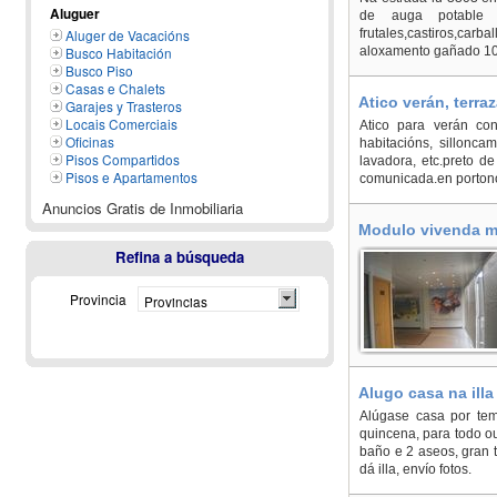
Aluguer
de auga potable
Aluger de Vacacións
frutales,castiros,c
Busco Habitación
aloxamento gañado 101
Busco Piso
Casas e Chalets
Atico verán, terra
Garajes y Trasteros
Locais Comerciais
Atico para verán con 
Oficinas
habitacións, sillonca
Pisos Compartidos
lavadora, etc.preto de
Pisos e Apartamentos
comunicada.en porton
Anuncios Gratis de Inmobiliaria
Modulo vivenda mó
Refina a búsqueda
Provincia
Provincias
Alugo casa na illa
Alúgase casa por te
quincena, para todo o
baño e 2 aseos, gran t
dá illa, envío fotos.