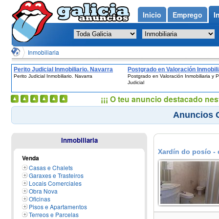
Inicio
Emprego
I
Inmobiliaria
Perito Judicial Inmobiliario. Navarra
Postgrado en Valoración Inmobili
Perito Judicial Inmobiliario. Navarra
Postgrado en Valoración Inmobiliaria y P
Pericia Judicial
Judicial
¡¡¡ O teu anuncio destacado nes
Anuncios G
Inmobiliaria
Xardín do posío -
Venda
Casas e Chalets
Garaxes e Trasteiros
Locais Comerciales
Obra Nova
Oficinas
Pisos e Apartamentos
Terreos e Parcelas