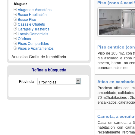
Piso (zona 4 cami
Aluguer
Aluger de Vacacións
Busco Habitación
Busco Piso
Casas e Chalets
Garajes y Trasteros
Locais Comerciais
Oficinas
Pisos Compartidos
Piso centrico (con
Pisos e Apartamentos
Piso de 105 m2, con tr
Anuncios Gratis de Inmobiliaria
dia asollado e zona m
nevera, horno...no ce
poneranuncios.net
Refina a búsqueda
Provincia
Provincias
Atico en cambado
Precioso atico con m
amueblado, calidades de
70 m2habitacións : 2ban
encaixados, calefaccion
Carnota, a coruña-
Casa en carnota, a 5
habitación con cama
recentemente reform