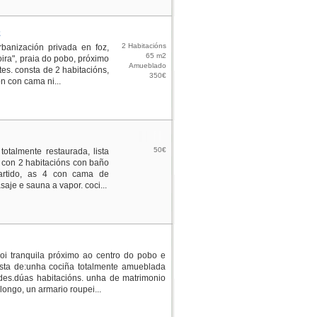
z
2 Habitacións
banización privada en foz,
65 m2
ira", praia do pobo, próximo
Amueblado
es. consta de 2 habitacións,
350€
n con cama ni...
50€
otalmente restaurada, lista
 con 2 habitacións con baño
artido, as 4 con cama de
je e sauna a vapor. coci...
i tranquila próximo ao centro do pobo e
nsta de:unha cociña totalmente amueblada
es.dúas habitacións. unha de matrimonio
ongo, un armario roupei...