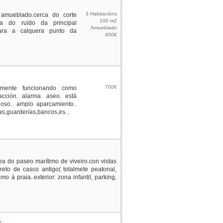
3 Habitacións
 amueblado.cerca do corte
100 m2
da do ruído da principal
Amueblado
 cara a calquera punto da
450€
700€
ualmente funcionando como
acción. alarma. aseo. está
noso.. amplo aparcamiento..
cas,guarderías,bancos,es...
nea do paseo marítimo de viveiro.con vistas
eto de casco antigo( totalmete peatonal,
mo á praia..exterior: zona infantil, parking,