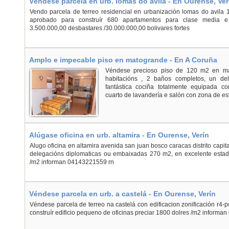
Véndese parcela en urb. lomas do avila - En Ourense, Ver
Vendo parcela de terreo residencial en urbanizaciòn lomas do avila
aprobado para construír 680 apartamentos para clase media e
3.500.000,00 desbastares /30.000.000,00 bolivares fortes
Amplo e impecable piso en matogrande - En A Coruña
Véndese precioso piso de 120 m2 en mat
habitacións , 2 baños completos, un dele
fantástica cociña totalmente equipada c
cuarto de lavandería e salón con zona de est
Alúgase oficina en urb. altamira - En Ourense, Verín
Alugo oficina en altamira avenida san juan bosco caracas distrito capit
delegacións diplomaticas ou embaixadas 270 m2, en excelente estad
/m2 informan 04143221559 rn
Véndese parcela en urb. a castelá - En Ourense, Verín
Véndese parcela de terreo na castelá con edificacion zonificación r4-
construír edificio pequeno de oficinas preciar 1800 dolres /m2 inform