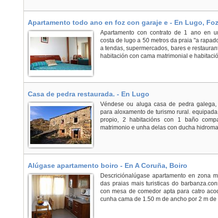
Apartamento todo ano en foz con garaje e - En Lugo, Fo
Apartamento con contrato de 1 ano en ur
costa de lugo a 50 metros da praia "a rapado
a tendas, supermercados, bares e restaurant
habitación con cama matrimonial e habitació
Casa de pedra restaurada. - En Lugo
Véndese ou aluga casa de pedra galega, t
para aloxamento de turismo rural. equipada
propio, 2 habitacións con 1 baño comp
matrimonio e unha delas con ducha hidromasa
Alúgase apartamento boiro - En A Coruña, Boiro
Descriciónalúgase apartamento en zona mo
das praias mais turisticas do barbanza.co
con mesa de comedor apta para catro acod
cunha cama de 1.50 m de ancho por 2 m de l