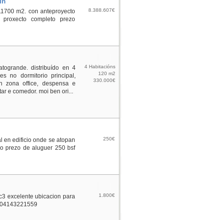
ín
8.388.607€
 11700 m2. con anteproyecto
 proxecto completo prezo
4 Habitacións
ogrande. distribuído en 4
120 m2
s no dormitorio principal,
330.000€
on zona office, despensa e
ar e comedor. moi ben ori...
250€
al en edificio onde se atopan
o prezo de aluguer 250 bsf
1.800€
pc3 excelente ubicacion para
an 04143221559