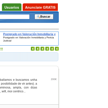
Usuarios
Anunciate GRATIS
Postgrado en Valoración Inmobiliaria y
Postgrado en Valoración Inmobiliaria y Pericia
Pericia Judicial
Judicial
!!
200€
aballamos e buscamos unha
 posibilidade de vir antes). a
luminosa, ampla, con dúas
ifi, moi centrico...