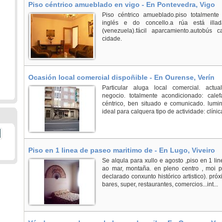
Piso céntrico amueblado en vigo - En Pontevedra, Vigo
Piso céntrico amueblado.piso totalmente
inglés e do concello.a rúa está illa
(venezuela).fácil aparcamiento.autobús
cidade.
Ocasión local comercial dispoñible - En Ourense, Verín
Particular aluga local comercial. act
negocio. totalmente acondicionado: calef
céntrico, ben situado e comunicado. lumi
ideal para calquera tipo de actividade: clíni
Piso en 1 linea de paseo maritimo de - En Lugo, Viveiro
Se alqula para xullo e agosto ,piso en 1 li
ao mar, montaña. en pleno centro , moi pr
declarado conxunto histórico artistico). próxi
bares, super, restaurantes, comercios...int...