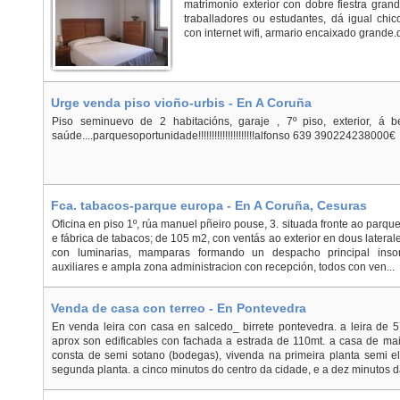
matrimonio exterior con dobre fiestra gran
traballadores ou estudantes, dá igual chic
con internet wifi, armario encaixado grande.
Urge venda piso vioño-urbis - En A Coruña
Piso seminuevo de 2 habitacións, garaje , 7º piso, exterior, á b
saúde....parquesoportunidade!!!!!!!!!!!!!!!!!!!!!alfonso 639 390224238000€
Fca. tabacos-parque europa - En A Coruña, Cesuras
Oficina en piso 1º, rúa manuel pñeiro pouse, 3. situada fronte ao parque
e fábrica de tabacos; de 105 m2, con ventás ao exterior en dous laterales
con luminarias, mamparas formando un despacho principal inso
auxiliares e ampla zona administracion con recepción, todos con ven...
Venda de casa con terreo - En Pontevedra
En venda leira con casa en salcedo_ birrete pontevedra. a leira de
aprox son edificables con fachada a estrada de 110mt. a casa de ma
consta de semi sotano (bodegas), vivenda na primeira planta semi 
segunda planta. a cinco minutos do centro da cidade, e a dez minutos da