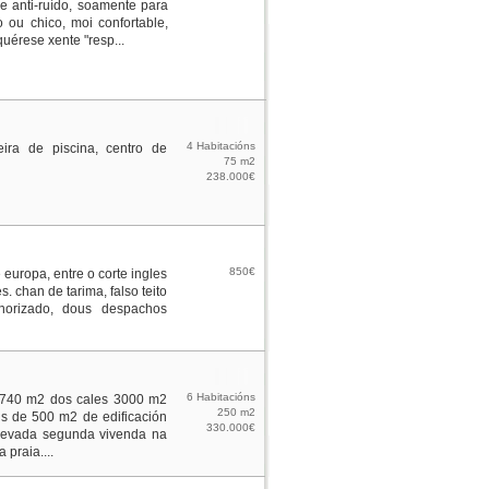
de anti-ruído, soamente para
o ou chico, moi confortable,
quérese xente "resp...
4 Habitacións
eira de piscina, centro de
75 m2
238.000€
850€
 europa, entre o corte ingles
. chan de tarima, falso teito
norizado, dous despachos
6 Habitacións
 5740 m2 dos cales 3000 m2
250 m2
is de 500 m2 de edificación
330.000€
elevada segunda vivenda na
 praia....