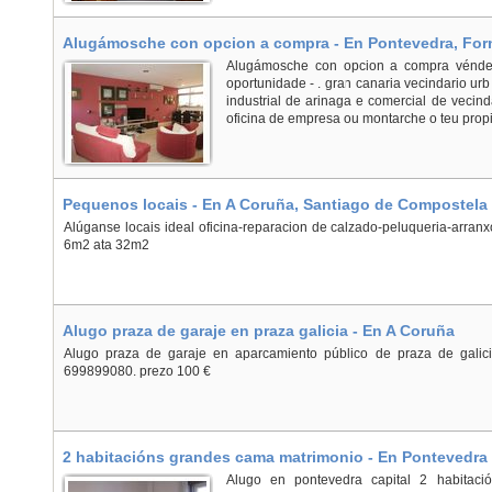
Alugámosche con opcion a compra - En Pontevedra, For
Alugámosche con opcion a compra vénde
oportunidade - . gran canaria vecindario urb
industrial de arinaga e comercial de vecin
oficina de empresa ou montarche o teu propi
Pequenos locais - En A Coruña, Santiago de Compostela
Alúganse locais ideal oficina-reparacion de calzado-peluqueria-arran
6m2 ata 32m2
Alugo praza de garaje en praza galicia - En A Coruña
Alugo praza de garaje en aparcamiento público de praza de galicia.
699899080. prezo 100 €
2 habitacións grandes cama matrimonio - En Pontevedra
Alugo en pontevedra capital 2 habitac