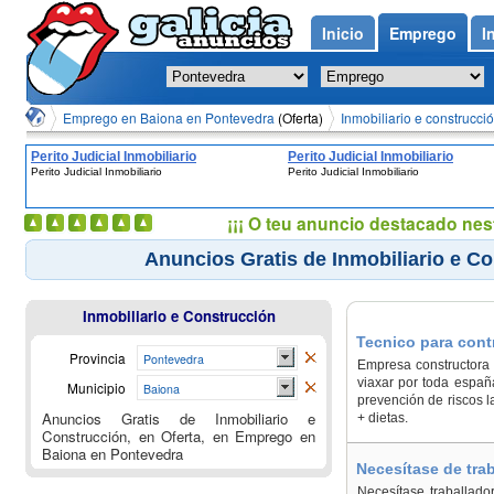
Inicio
Emprego
I
Emprego en Baiona en Pontevedra
(Oferta)
Inmobiliario e construcc
Perito Judicial Inmobiliario
Perito Judicial Inmobiliario
Perito Judicial Inmobiliario
Perito Judicial Inmobiliario
¡¡¡ O teu anuncio destacado nes
Anuncios Gratis de Inmobiliario e C
Inmobiliario e Construcción
Tecnico para contr
Provincia
Pontevedra
Empresa constructora d
viaxar por toda españa
Municipio
Baiona
prevención de riscos l
Anuncios Gratis de Inmobiliario e
+ dietas.
Construcción, en Oferta, en Emprego en
Baiona en Pontevedra
Necesítase de trab
Necesítase traballador