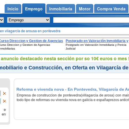
Inicio
Emprego
Inmobiliaria
Motor
Compra Venda
Pontevedra
n en vilagarcía de arousa en pontevedra
(Oferta)
Curso Direccion y Gestion de Agencias
Postgrado en Valoración Inmobiliaria y
urso Direccion y Gestion de Agencias
Postgrado en Valoración Inmobiliaria y Pericia
Inmobiliarias
Pericia Judicial
nmobiliarias
Judicial
eu anuncio destacado nesta sección por so 10€ euros o mes !
obiliario e Construcción, en Oferta en Vilagarcía d
Reforma e vivenda nova - En Pontevedra, Vilagarcía de A
Empresa de construccion de pontevedra(villagarcia de arosa) con mai
todo tipo de reformas ou vivenda nova en galicia e españaprezos anti
o e
o en