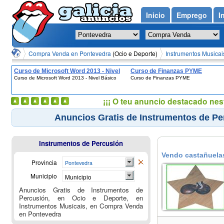
Inicio
Emprego
I
Compra Venda en Pontevedra
(Ocio e Deporte)
Instrumentos Musicai
Curso de Microsoft Word 2013 - Nivel
Curso de Finanzas PYME
Curso de Microsoft Word 2013 - Nivel Básico
Curso de Finanzas PYME
Básico
¡¡¡ O teu anuncio destacado nes
Anuncios Gratis de Instrumentos de Pe
Instrumentos de Percusión
Vendo castañuela
Provincia
Pontevedra
Municipio
Municipio
Anuncios Gratis de Instrumentos de
Percusión, en Ocio e Deporte, en
Instrumentos Musicais, en Compra Venda
en Pontevedra