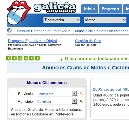
Inicio
Emprego
I
Motor en Cotobade en Pontevedra
Motos e ciclomotores en cotobade
Programa Ejecutivo en Digital
Capitán de Yate
Programa Ejecutivo en Digital Customer
Capitán de Yate
Customer Experience
Experience
¡¡¡ O teu anuncio destacado nes
Anuncios Gratis de Motos e Ciclo
Motos e Ciclomotores
2005 arctic cat 4
Provincia
Pontevedra
Quad 400cc da popular
prazas,só 870 km, com
Municipio
Cotobade
2400 euros. podo ser 
Anuncios Gratis de Motos e Ciclomotores,
en Motor en Cotobade en Pontevedra