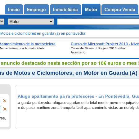
Inicio
Emprego
Inmobiliaria
Motor
Compra Venda
Motos e ciclomotores en guarda (a) en pontevedra
Mantenimiento de la motocicleta
Curso de Microsoft Project 2010 - Nive
antenimiento de la motocicleta
Curso de Microsoft Project 2010 - Nivel
Avanzado
Avanzado
eu anuncio destacado nesta sección por so 10€ euros o mes !
is de Motos e Ciclomotores, en Motor en Guarda (A)
Alugo apartamento pa ra profesores - En Pontevedra, Gu
a garda pontevedra alúgase apartamento total mente novo e equipado 
e do paso maritimo zona tranquila facil aparcamiento vistas ao norely 
res,