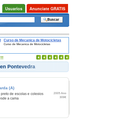
Usuarios
Anunciate GRATIS
l
Curso de Mecanica de Motocicletas
Curso de Mecanica de Motocicletas
!!
 en Pontevedra
arda (A)
2005 Ano
preto de escolas e colexios
309€
desde a cama