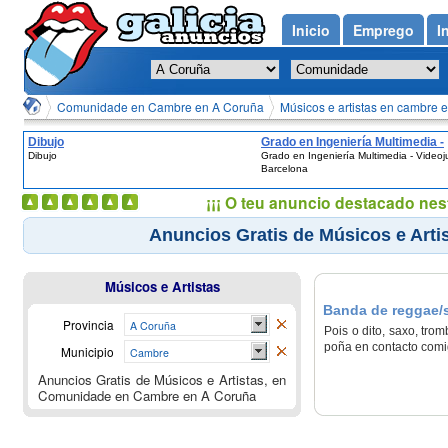
Inicio
Emprego
I
Comunidade en Cambre en A Coruña
Músicos e artistas en cambre 
Dibujo
Grado en Ingeniería Multimedia -
Dibujo
Grado en Ingeniería Multimedia - Videoj
Videojuegos - Barcelona
Barcelona
¡¡¡ O teu anuncio destacado nes
Anuncios Gratis de Músicos e Art
Músicos e Artistas
Banda de reggae/
Provincia
A Coruña
Pois o dito, saxo, tr
poña en contacto com
Municipio
Cambre
Anuncios Gratis de Músicos e Artistas, en
Comunidade en Cambre en A Coruña