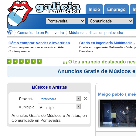
Inicio
Emprego
I
Comunidade en Pontevedra
Músicos e artistas en pontevedra
Cómo comprar, vender e invertir en
Grado en Ingeniería Multimedia -
Cómo comprar, vender e invertir en Arte
Grado en Ingeniería Multimedia - Videoj
Arte Contemporáneo
Videojuegos - Barcelona
Contemporáneo
Barcelona
¡¡¡ O teu anuncio destacado nes
Anuncios Gratis de Músicos e
Músicos e Artistas
Meigo pablo ( mei
Provincia
Pontevedra
Municipio
Municipio
Anuncios Gratis de Músicos e Artistas, en
Comunidade en Pontevedra