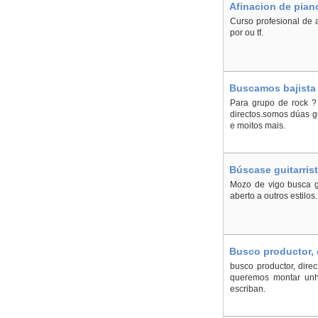
Afinacion de pian
Curso profesional de 
por ou tf.
Buscamos bajista 
Para grupo de rock ?
directos.somos dúas gu
e moitos mais.
Búscase guitarris
Mozo de vigo busca gu
aberto a outros estilo
Busco productor, 
Pontevedra
busco productor, dire
queremos montar unha
escriban.