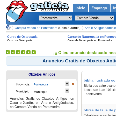
Inicio
Emprego
I
Compra Venda en Pontevedra
(Casa e Xardín)
Arte e Antigüedades 
Curso de Osteopatía
Curso de Naturopatía en Pontev
Curso de Osteopatía
Curso de Naturopatía en Pontevedra
¡¡¡ O teu anuncio destacado nes
Anuncios Gratis de Obxetos Anti
Obxetos Antigos
biblia ilustrada 
Provincia
Pontevedra
Biblia dos catro evan
lucas, san juan 101 xi
Municipio
Municipio
- pontevedra
Anuncios Gratis de Obxetos Antigos, en
Casa e Xardín, en Arte e Antigüedades,
en Compra Venda en Pontevedra
obras de talla de
Taboleiros e os batie