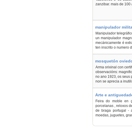
zanzibar. mais de 100
manipulador milit
Manipulador telegráfi
un manipulador magnif
mecánicamente é extra
ten inscrito o numero d
mosquetón oviedo
Arma orixinal con certi
observacións: magnifi
no ano 1923, os seus 
non se aprecia a inuti
Arte e antiguedade
Feira do moble en ga
porcelanas , reloxos d
de braga portugal - 
moedas, juguetes, gram