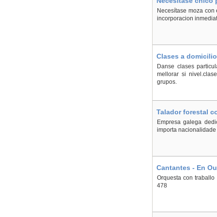
Necesítase chico 
Necesítase moza con e
incorporacion inmedia
Clases a domicilio
Danse clases particul
mellorar si nivel.cla
grupos.
Talador forestal c
Empresa galega dedica
importa nacionalidade 
Cantantes - En Ou
Orquesta con traballo
478