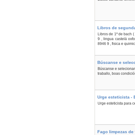
Libros de segunda
Libros de 1º de bach 
9 , lingua castelá ox
8946 9 , fisica e quim
Búscanse e selecc
Búscanse e selecionan 
traballo, boas condici
Urge esteticista 
Urge esteticista para 
Fago limpezas de 