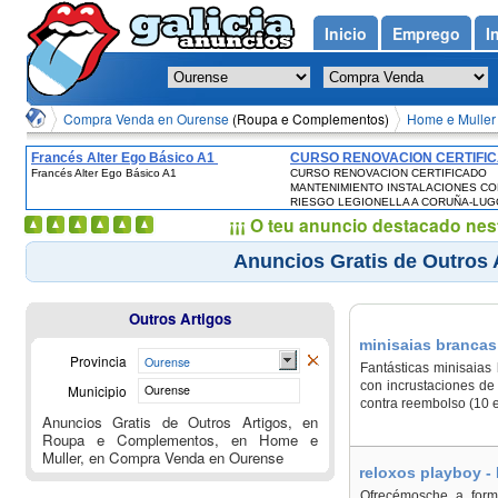
Inicio
Emprego
I
Compra Venda en Ourense
(Roupa e Complementos)
Home e Muller
Francés Alter Ego Básico A1
CURSO RENOVACION CERTIFI
Francés Alter Ego Básico A1
CURSO RENOVACION CERTIFICADO
MANTENIMIENTO INSTALACION
MANTENIMIENTO INSTALACIONES CO
CON RIESGO LEGIONELLA A
RIESGO LEGIONELLA A CORUÑA-LUG
CORUÑA-LUGO-OURENSE-
OURENSE-PONTEVEDRA-VIGO-SANTI
¡¡¡ O teu anuncio destacado nes
PONTEVEDRA-VIGO-SANTIAGO
FERROL
FERROL
Anuncios Gratis de Outros 
Outros Artigos
minisaias brancas
Provincia
Ourense
Fantásticas minisaias 
con incrustaciones de 
Municipio
Ourense
contra reembolso (10 
Anuncios Gratis de Outros Artigos, en
Roupa e Complementos, en Home e
Muller, en Compra Venda en Ourense
reloxos playboy -
Ofrecémosche a form