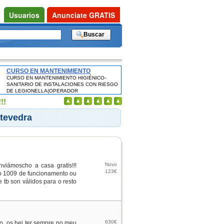
Usuarios
Anunciate GRATIS
CURSO EN MANTENIMIENTO
CURSO EN MANTENIMIENTO HIGIÉNICO-
HIGIÉNICO-SANITARIO DE
SANITARIO DE INSTALACIONES CON RIESGO
INSTALACIONES CON RIESGO DE
DE LEGIONELLA(OPERADOR
LEGIONELLA(OPERADOR
INSTALACIONES CON RIESGO DE
!!
INSTALACIONES CON RIESGO DE
LEGIONELLA) -CERTIFICADO OFICIAL SALUD
LEGIONELLA) -CERTIFICADO OFICIAL
PÚBLICA
ntevedra
SALUD PÚBLICA
Novo
>> enviámoscho a casa gratis!!!
123€
 do 1009 de funcionamento ou
e tb son válidos para o resto
630€
do, os hei ter sempre no meu