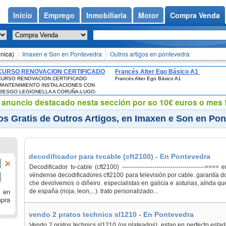
Inicio
Emprego
Inmobiliaria
Motor
Compra Venda
ónica)
Imaxen e Son en Pontevedra
Outros artigos en pontevedra
CURSO RENOVACION CERTIFICADO
Francés Alter Ego Básico A1
CURSO RENOVACION CERTIFICADO
Francés Alter Ego Básico A1
MANTENIMIENTO INSTALACIONES
MANTENIMIENTO INSTALACIONES CON
CON RIESGO LEGIONELLA A
RIESGO LEGIONELLA A CORUÑA-LUGO-
CORUÑA-LUGO-OURENSE-
OURENSE-PONTEVEDRA-VIGO-SANTIAGO-
eu anuncio destacado nesta sección por so 10€ euros o mes !
PONTEVEDRA-VIGO-SANTIAGO-
FERROL
FERROL
s Gratis de Outros Artigos, en Imaxen e Son en Po
decodificador para tvcable (cft2100) - En Pontevedra
Decodificador tv-cable (cft2100) ----------------------------------------->>
véndense decodificadores cft2100 para televisión por cable. garantía
che devolvemos o diñeiro. especialistas en galicia e asturias, aínda qu
 en
de españa (rioja, leon,...). trato personalizado...
mpra
vendo 2 pratos technics sl1210 - En Pontevedra
Vendo 2 pratos technics sl1210 (os plateados). estan en perfecto esta