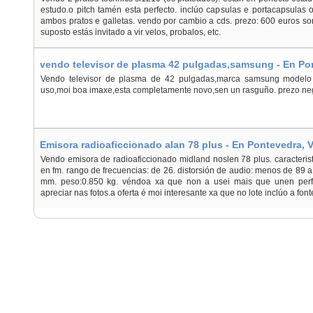
estudo.o pitch tamén esta perfecto. inclúo capsulas e portacapsulas or
ambos pratos e galletas. vendo por cambio a cds. prezo: 600 euros so
suposto estás invitado a vir velos, probalos, etc.
vendo televisor de plasma 42 pulgadas,samsung - En Po
Vendo televisor de plasma de 42 pulgadas,marca samsung modelo 
uso,moi boa imaxe,esta completamente novo,sen un rasguño. prezo ne
Emisora radioaficcionado alan 78 plus - En Pontevedra, 
Vendo emisora de radioaficcionado midland noslen 78 plus. caracteris
en fm. rango de frecuencias: de 26. distorsión de audio: menos de 89
mm. peso:0.850 kg. véndoa xa que non a usei mais que unen per
apreciar nas fotos.a oferta é moi interesante xa que no lote inclúo a fonte