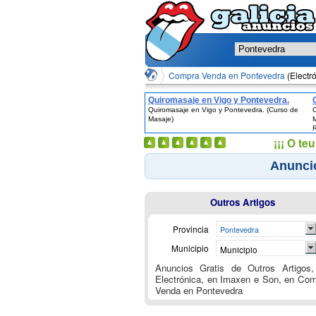
Compra Venda en Pontevedra
(Electr
Quiromasaje en Vigo y Pontevedra.
Quiromasaje en Vigo y Pontevedra. (Curso de
(Curso de Masaje)
Masaje)
¡¡¡ O t
Anuncio
Outros Artigos
Provincia
Pontevedra
Municipio
Municipio
Anuncios Gratis de Outros Artigos,
Electrónica, en Imaxen e Son, en Co
Venda en Pontevedra