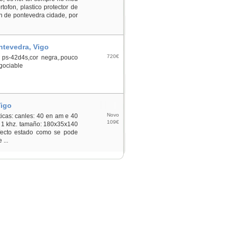
tofon, plastico protector de
n de pontevedra cidade, por
ntevedra, Vigo
720€
ps-42d4s,cor negra,.pouco
gociable
Vigo
Novo
ticas: canles: 40 en am e 40
109€
 a 1 khz. tamaño: 180x35x140
fecto estado como se pode
 ...