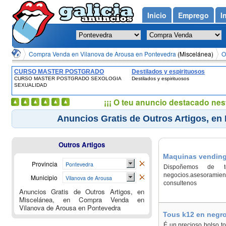
Inicio
Emprego
I
Compra Venda en Vilanova de Arousa en Pontevedra
(Miscelánea)
O
CURSO MASTER POSTGRADO
Destilados y espirituosos
CURSO MASTER POSTGRADO SEXOLOGIA
Destilados y espirituosos
SEXOLOGIA SEXUALIDAD
SEXUALIDAD
¡¡¡ O teu anuncio destacado nes
Anuncios Gratis de Outros Artigos, en
Outros Artigos
Maquinas vending 
Provincia
Pontevedra
Arousa
Dispoñemos de t
negocios.asesoramien
Municipio
Vilanova de Arousa
consultenos
Anuncios Gratis de Outros Artigos, en
Miscelánea, en Compra Venda en
Vilanova de Arousa en Pontevedra
Tous k12 en negro
É un precioso bolso t