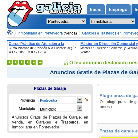
Inicio
Emprego
I
Inmobiliaria en Pontevedra
(Venda)
Garaxes e Trasteiros en Ponteve
Curso Práctico de Atención a la
Máster en Dirección Comercial y
Curso Práctico de Atención a la Clientela según
Máster en Dirección Comercial y Gestión
Clientela según la Ley 10/2025 (Ley
Gestión de Ventas
la Ley 10/2025 (Ley SAC)
Ventas
SAC)
¡¡¡ O teu anuncio destacado nes
Anuncios Gratis de Plazas de Gar
Plazas de Garaje
Alugo praza de ga
Provincia
Pontevedra
Ola alugo praza de ga
acceso
Municipio
Municipio
Anuncios Gratis de Plazas de Garaje, en
Venda, en Garaxes e Trasteiros, en
Inmobiliaria en Pontevedra
Prazas de garaje 