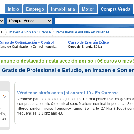
Inicio
Emprego
Inmobiliaria
Motor
Compra Venda
ca)
Imaxen e Son en Ourense
Profesional e estudio en ourense
Curso de Optimización y Control
Curso de Energía Eólica
urso de Optimización y Control Industrial.
Curso de Energía Eólica
Industrial.
eu anuncio destacado nesta sección por so 10€ euros o mes !
Gratis de Profesional e Estudio, en Imaxen e Son e
Véndense altofalantes jbl control 10 - En Ourense
Véndese parella altofalantes jbl control 10. moi pouco uso. os gastos 
comprador. acoustic & electrical specifications nominal impedance: 8 
filtered random noise frequency range: 35 hz to 27 khz (-10db) sensi
dio,
frequencies: 1.1 khz and 4.6
 en