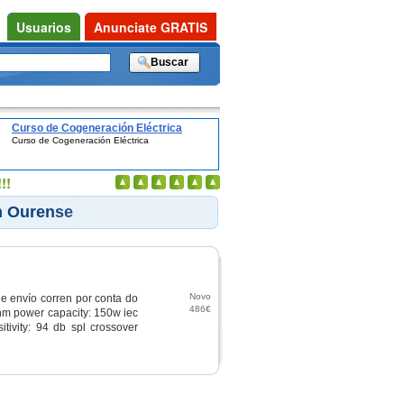
Usuarios
Anunciate GRATIS
Curso de Cogeneración Eléctrica
Curso de Cogeneración Eléctrica
!!
n Ourense
Novo
de envío corren por conta do
486€
ohm power capacity: 150w iec
tivity: 94 db spl crossover