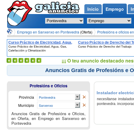
Inicio
Emprego
I
Emprego en Sanxenxo en Pontevedra
(Oferta)
Profesións e oficios 
Curso Práctico de Electricidad, Agua,
Curso Práctico de Derecho del T
Curso Práctico de Electricidad, Agua, Gas,
Curso Práctico de Derecho del Trabajo
Gas, Calefacción y Climatización
Calefacción y Climatización
¡¡¡ O teu anuncio destacado nes
Anuncios Gratis de Profesións e O
Profesións e Oficios
Instalador electri
Provincia
Pontevedra
necesítanse instalado
pontevedra. incorpora
Municipio
Sanxenxo
Anuncios Gratis de Profesións e Oficios,
en Oferta, en Emprego en Sanxenxo en
Pontevedra