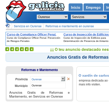
Inicio
Emprego
I
Servizos en Ourense
Reformas e mantemento en ourense
Curso de Compliance Officer Penal.
Curso de Inspección de Edificios
Curso de Compliance Officer Penal. Prevención
Curso de Inspección de Edificios para
Prevención de Riesgos Penales
Determinación de Presencia de
de Riesgos Penales
Determinación de Presencia de Amianto
Amianto
¡¡¡ O teu anuncio destacado nes
Anuncios Gratis de Reformas
Reformas e Mantemento
O xardín de carlos
Provincia
Ourense
empresa dedicada ao de
mais info visiten.
Municipio
Ourense
Anuncios Gratis de Reformas e
Mantemento, en Servizos en Ourense