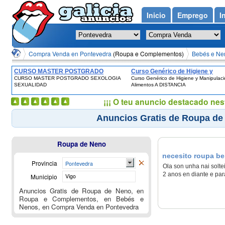
Inicio
Emprego
I
Compra Venda en Pontevedra
(Roupa e Complementos)
Bebés e Ne
CURSO MASTER POSTGRADO
Curso Genérico de Higiene y
CURSO MASTER POSTGRADO SEXOLOGIA
Curso Genérico de Higiene y Manipulac
SEXOLOGIA SEXUALIDAD
Manipulación de Alimentos A
SEXUALIDAD
Alimentos A DISTANCIA
DISTANCIA
¡¡¡ O teu anuncio destacado nes
Anuncios Gratis de Roupa de
Roupa de Neno
necesito roupa be
Provincia
Pontevedra
Ola son unha nai solt
2 anos en diante e pa
Municipio
Vigo
Anuncios Gratis de Roupa de Neno, en
Roupa e Complementos, en Bebés e
Nenos, en Compra Venda en Pontevedra