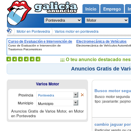
Inicio
Emprego
I
Motor en Pontevedra
Varios motor en pontevedra
Curso de Evaluación e Intervención de
Electromecánica de Vehículos
Curso de Evaluación e Intervención de
Electromecánica de Vehículos Automóvi
Trastornos Psicomotrices
Automóviles
Trastornos Psicomotrices
¡¡¡ O teu anuncio destacado nes
Anuncios Gratis de Var
Varios Motor
Busco motor segun
Provincia
Pontevedra
Busco motor segunda m
tipo: javariante: jaojm
Municipio
Municipio
Anuncios Gratis de Varios Motor, en Motor
en Pontevedra
cambio jaguar por
Particular vendo ou c