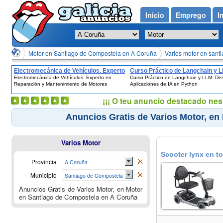
Inicio
Emprego
I
Motor en Santiago de Compostela en A Coruña
Varios motor en sant
Electromecánica de Vehículos. Experto
Curso Práctico de Langchain y 
Electromecánica de Vehículos. Experto en
Curso Práctico de Langchain y LLM: Des
en Reparación y Mantenimiento de
Desarrolla Aplicaciones de IA en
Reparación y Mantenimiento de Motores
Aplicaciones de IA en Python
Motores
Python
¡¡¡ O teu anuncio destacado nes
Anuncios Gratis de Varios Motor, e
Varios Motor
Scooter lynx en t
Provincia
A Coruña
Municipio
Santiago de Compostela
Anuncios Gratis de Varios Motor, en Motor
en Santiago de Compostela en A Coruña