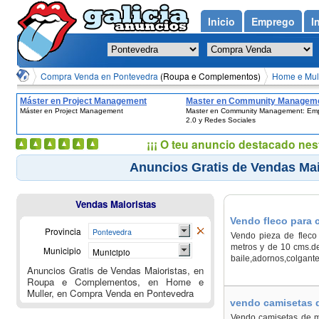
Inicio
Emprego
I
Compra Venda en Pontevedra
(Roupa e Complementos)
Home e Mul
Máster en Project Management
Master en Community Manageme
Máster en Project Management
Master en Community Management: Em
Empresa 2.0 y Redes Sociales
2.0 y Redes Sociales
¡¡¡ O teu anuncio destacado nes
Anuncios Gratis de Vendas Mai
Vendas Maioristas
Vendo fleco para 
Provincia
Pontevedra
Vendo pieza de fleco 
metros y de 10 cms.de
Municipio
Municipio
baile,adornos,colgant
Anuncios Gratis de Vendas Maioristas, en
Roupa e Complementos, en Home e
Muller, en Compra Venda en Pontevedra
vendo camisetas d
Vendo camisetas de mo