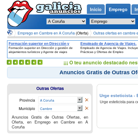
Inicio
Emprego
I
Emprego en Cambre en A Coruña
(Oferta)
Outras ofertas en cambre 
Formación superior en Dirección y
Empleado de Agencia de Viajes.
Formación superior en Dirección y gestión de
Empleado de Agencia de Viajes. Incluye
gestión de alojamientos turísticos y
Incluye Prácticas y Ofertas de 
alojamientos turísticos y Agente de viajes
Prácticas y Ofertas de Empleo
Agente de viajes
¡¡¡ O teu anuncio destacado nes
Anuncios Gratis de Outras Of
Outras Ofertas
Urge esteticista 
Provincia
A Coruña
Urge esteticista para 
Municipio
Cambre
Anuncios Gratis de Outras Ofertas, en
Oferta, en Emprego en Cambre en A
Coruña