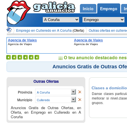
Inicio
Emprego
I
Emprego en Culleredo en A Coruña
(Oferta)
Outras ofertas en culler
Agencia de Viajes
Agencia de Viajes
Agencia de Viajes
Agencia de Viajes
¡¡¡ O teu anuncio destacado nes
Anuncios Gratis de Outras Ofe
Outras Ofertas
Clases a domicilio
Provincia
A Coruña
Danse clases particul
mellorar si nivel.cla
Municipio
Culleredo
grupos.
Anuncios Gratis de Outras Ofertas, en
Oferta, en Emprego en Culleredo en A
Coruña