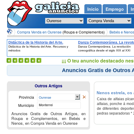
Inicio
Emprego
I
Compra Venda en Ourense
(Roupa e Complementos)
Bebés e Nenos
Didáctica de la Historia del Arte.
Danza Contemporánea. La revol
Didáctica de la Historia del Arte. Recursos y
Danza Contemporánea. La revolución
Recursos y métodos
coreográfica desde el siglo XIX a
métodos
coreográfica desde el siglo XIX al XXI
¡¡¡ O teu anuncio destacado nes
Anuncios Gratis de Outros 
Outros Artígos
Nenos estrela, os
Provincia
Ourense
Caixa de alfaias pícar
alfaias, ponche á moda
Municipio
Monterrei
de diferentes deporte
Anuncios Gratis de Outros Artígos, en
pedras separadoras * 20
Roupa e Complementos, en Bebés e
Nenos, en Compra Venda en Ourense