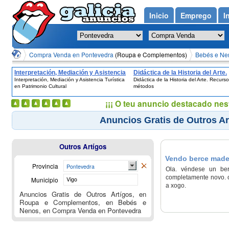
Inicio
Emprego
I
Compra Venda en Pontevedra
(Roupa e Complementos)
Bebés e Ne
Interpretación, Mediación y Asistencia
Didáctica de la Historia del Arte.
Interpretación, Mediación y Asistencia Turística
Didáctica de la Historia del Arte. Recurso
Turística en Patrimonio Cultural
Recursos y métodos
en Patrimonio Cultural
métodos
¡¡¡ O teu anuncio destacado nes
Anuncios Gratis de Outros A
Outros Artígos
Vendo berce madei
Provincia
Pontevedra
Pontevedra, Vigo
Ola. véndese un ber
completamente novo. o
Municipio
Vigo
a xogo.
Anuncios Gratis de Outros Artígos, en
Roupa e Complementos, en Bebés e
Nenos, en Compra Venda en Pontevedra