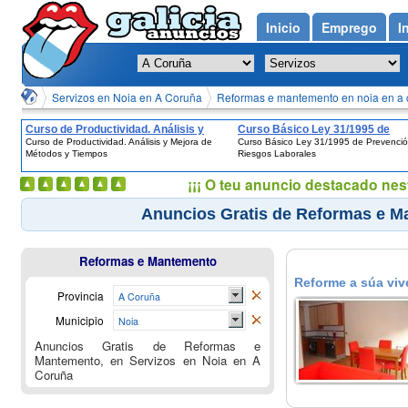
Inicio
Emprego
I
Servizos en Noia en A Coruña
Reformas e mantemento en noia en a 
Curso de Productividad. Análisis y
Curso Básico Ley 31/1995 de
Curso de Productividad. Análisis y Mejora de
Curso Básico Ley 31/1995 de Prevenci
Mejora de Métodos y Tiempos
Prevención de Riesgos Laborale
Métodos y Tiempos
Riesgos Laborales
¡¡¡ O teu anuncio destacado nes
Anuncios Gratis de Reformas e M
Reformas e Mantemento
Reforme a súa viv
Provincia
A Coruña
Municipio
Noia
Anuncios Gratis de Reformas e
Mantemento, en Servizos en Noia en A
Coruña